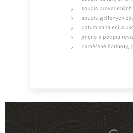
soupis provedených 
soupis zjištěných zá
datum zahájení a uko
jméno a podpis revi
naměřené hodnoty, p