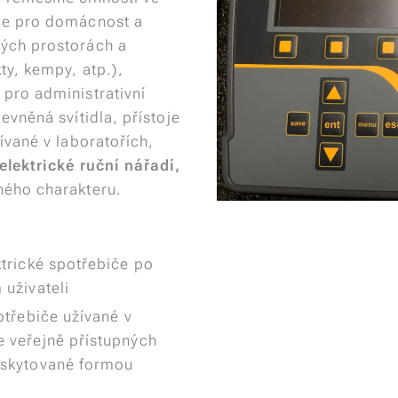
iče pro domácnost a
ných prostorách a
ty, kempy, atp.),
 pro administrativní
evněná svítidla, přístoje
ívané v laboratořích,
elektrické ruční nářadí,
ného charakteru.
ktrické spotřebiče po
 uživateli
otřebiče užívané v
e veřejně přístupných
oskytované formou