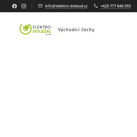
info@elektro-dolezal.cz
+420 777 846 955
Východní čechy