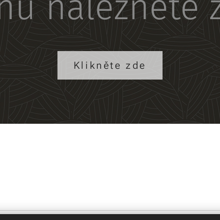
nu naleznete 
Klikněte zde