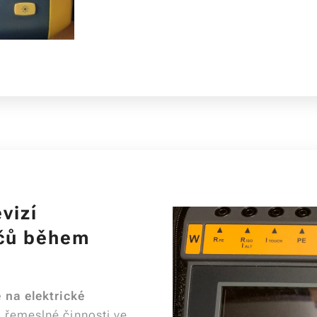
vizí
ičů během
 na elektrické
 řemeslné činnosti ve