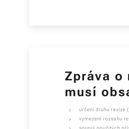
Zpráva o 
musí obs
určení druhu revize 
vymezení rozsahu re
soupis použitých pří