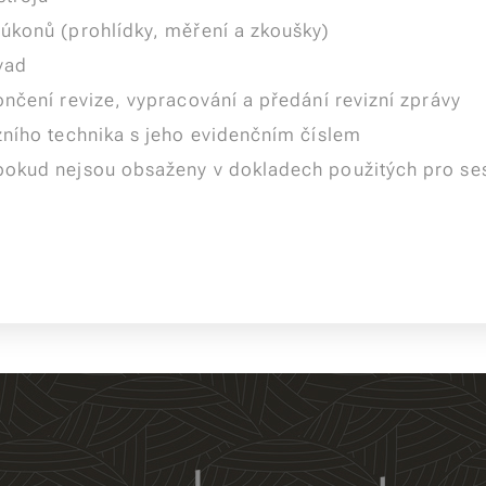
úkonů (prohlídky, měření a zkoušky)
vad
nčení revize, vypracování a předání revizní zprávy
zního technika s jeho evidenčním číslem
okud nejsou obsaženy v dokladech použitých pro sest