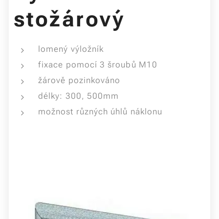
stožárový
lomený výložník
fixace pomocí 3 šroubů M10
žárově pozinkováno
délky: 300, 500mm
možnost různých úhlů náklonu