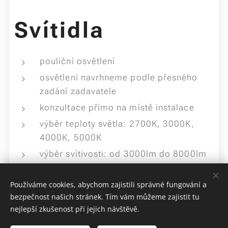
Svítidla
pouliční osvětlení
osvětlení navrhneme podle přesného
zadání zadavatele
konzultace přímo na místě instalace
výběr teploty světla: 2700K, 3000K,
4000K, 5000K
výběr svítivosti: od 3000lm do 8000lm
nízkoenergetické zdroje světla
Používáme cookies, abychom zajistili správné fungování a
bezpečnost našich stránek. Tím vám můžeme zajistit tu
nejlepší zkušenost při jejich návštěvě.